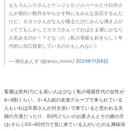
もちろんシロさんとケンジとか
ジルベール
と小日向さ
んが面白い動作をやらかす時にもみんな反応するんだ
けど、カヨコさんがなんか喋るたびにみんな湧き上が
っててもしかしてカヨコさんっておばさま層にかなり
人気あるのか！？となった（私の母親も好きらしく年
代的に自己投影しているのかもしれない）
— 桐生あんず (@anzu_mmm)
2021年11月6日
客層は意外(?)にも若い人は少なく私の母親世代の女性が
8~9割ぐらい。3~4人組の友達グループで来られている
人もいれば旦那さんが付き添いで来ていると思われる夫
婦の方達だったり、80代ぐらいのお婆さんとその娘の方
(おそらく50~60代?)で見に来ている人がいたのも興味深