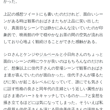
かった。
上記の感想ツイートにも書いたのだけれど、面白いシー
ンがある時は観客のおばさまたちが上品に笑い出した
り、真面目なシーンでは静かにみんな泣いていたのが印
象的で、映画館の中で穏やかなお茶の間の空気が流れ出
しており心地よく観続けることができた感触がある。
シロさんとケンジや
ジルベール
と小日向さんのちょっと
面白いシーンの時にウケが良いのはもちろんなのだけれ
ど、想像以上に佳代子さんの登場シーンで観客のおばさ
ま達が喜んでいたのが面白かった。佳代子さんが喋るた
びに笑いが起こるレベルになっていて、誰にでも気さく
に話す性格の良さと同年代の主婦という近しい属性がお
ばさま達のハートをキャッチしているのか……?と妄想を
掻き立てるほどには気になってしまった。そういえば私
の母親も佳代子さんを演じる
田中美佐子
さんの演技を大